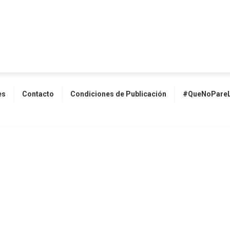
es
Contacto
Condiciones de Publicación
#QueNoPareL