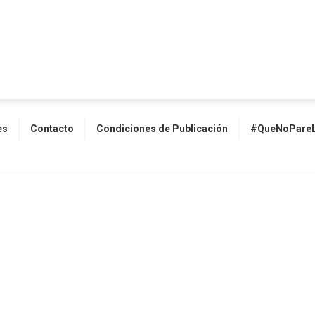
es
Contacto
Condiciones de Publicación
#QueNoPareL