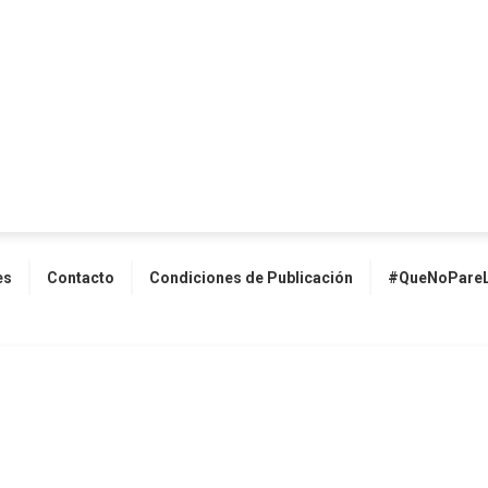
es
Contacto
Condiciones de Publicación
#QueNoPareL