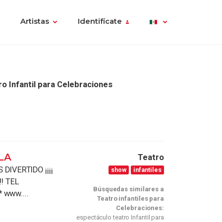
Artistas
Identifícate
o Infantil para Celebraciones
LA
Teatro
DIVERTIDO ¡¡¡¡
show
infantiles
! TEL
Búsquedas similares a
* www....
Teatro infantiles para
Celebraciones:
espectáculo teatro Infantil para