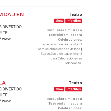
VIDAD EN
Teatro
show
infantiles
DIVERTIDO ¡¡¡¡
Búsquedas similares a
! TEL
Teatro infantiles para
* www....
Celebraciones:
Espectáculo de teatro Infantil
para Celebraciones en Jalisco
Espectáculo de teatro Infantil
para Celebraciones en
Michoacan
LA
Teatro
DIVERTIDO ¡¡¡¡
show
infantiles
! TEL
Búsquedas similares a
* www....
Teatro infantiles para
Celebraciones: