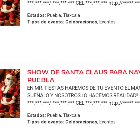
***.***.***/ ***.***.*** CEL ***.***.*** http://*****.**
Estados:
Puebla, Tlaxcala
Tipos de evento:
Celebraciones
, Eventos
SHOW DE SANTA CLAUS PARA NA
PUEBLA
EN MR. FIESTAS HAREMOS DE TU EVENTO EL MAS 
SUEÑALO Y NOSOTROS LO HACEMOS REALIDAD!!!!
***.***.***/ ***.***.*** CEL ***.***.*** http://*****.**
Estados:
Puebla, Tlaxcala
Tipos de evento:
Celebraciones
, Eventos