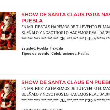
SHOW DE SANTA CLAUS PARA NA
PUEBLA
EN MR. FIESTAS HAREMOS DE TU EVENTO EL MAS 
SUEÑALO Y NOSOTROS LO HACEMOS REALIDAD!!!!
***.***.***/ ***.***.*** CEL ***.***.*** http://*****.**
Estados:
Puebla, Tlaxcala
Tipos de evento:
Celebraciones
, Fiestas
SHOW DE SANTA CLAUS EN PUEB
EN MR. FIESTAS HAREMOS DE TU EVENTO EL MAS 
SUEÑALO Y NOSOTROS LO HACEMOS REALIDAD!!!!
***.***.***/ ***.***.*** CEL ***.***.*** http://*****.**