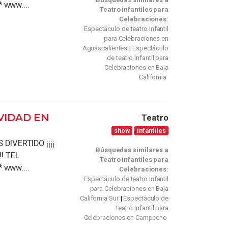
* www....
Teatro infantiles para
Celebraciones:
Espectáculo de teatro Infantil
para Celebraciones en
Aguascalientes
Espectáculo
de teatro Infantil para
Celebraciones en Baja
California
VIDAD EN
Teatro
show
infantiles
DIVERTIDO ¡¡¡¡
Búsquedas similares a
! TEL
Teatro infantiles para
* www....
Celebraciones:
Espectáculo de teatro Infantil
para Celebraciones en Baja
California Sur
Espectáculo de
teatro Infantil para
Celebraciones en Campeche