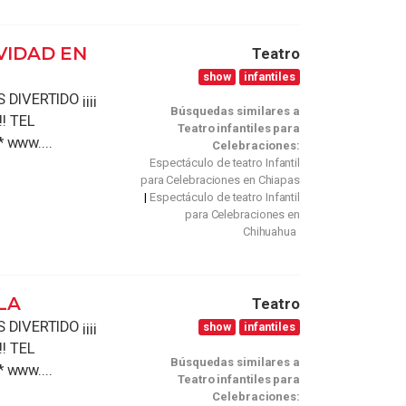
VIDAD EN
Teatro
show
infantiles
DIVERTIDO ¡¡¡¡
Búsquedas similares a
! TEL
Teatro infantiles para
* www....
Celebraciones:
Espectáculo de teatro Infantil
para Celebraciones en Chiapas
Espectáculo de teatro Infantil
para Celebraciones en
Chihuahua
LA
Teatro
DIVERTIDO ¡¡¡¡
show
infantiles
! TEL
Búsquedas similares a
* www....
Teatro infantiles para
Celebraciones: