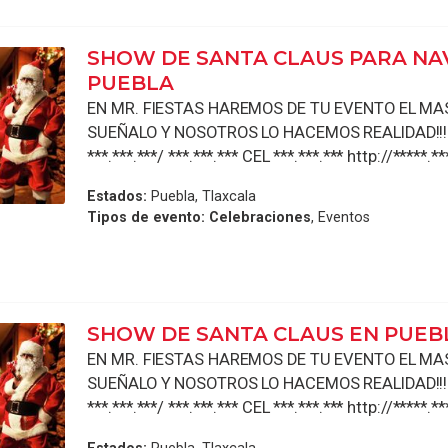
SHOW DE SANTA CLAUS PARA NA
PUEBLA
EN MR. FIESTAS HAREMOS DE TU EVENTO EL MAS 
SUEÑALO Y NOSOTROS LO HACEMOS REALIDAD!!!!
***.***.***/ ***.***.*** CEL ***.***.*** http://*****.**
Estados:
Puebla, Tlaxcala
Tipos de evento:
Celebraciones
, Eventos
SHOW DE SANTA CLAUS EN PUEB
EN MR. FIESTAS HAREMOS DE TU EVENTO EL MAS 
SUEÑALO Y NOSOTROS LO HACEMOS REALIDAD!!!!
***.***.***/ ***.***.*** CEL ***.***.*** http://*****.**
Estados:
Puebla, Tlaxcala