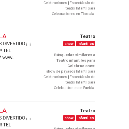
Celebraciones
Espectáculo de
teatro Infantil para
Celebraciones en Tlaxcala
LA
Teatro
DIVERTIDO ¡¡¡¡
show
infantiles
! TEL
Búsquedas similares a
* www....
Teatro infantiles para
Celebraciones:
show de payasos Infantil para
Celebraciones
Espectáculo de
teatro Infantil para
Celebraciones en Puebla
LA
Teatro
DIVERTIDO ¡¡¡¡
show
infantiles
! TEL
Búsquedas similares a