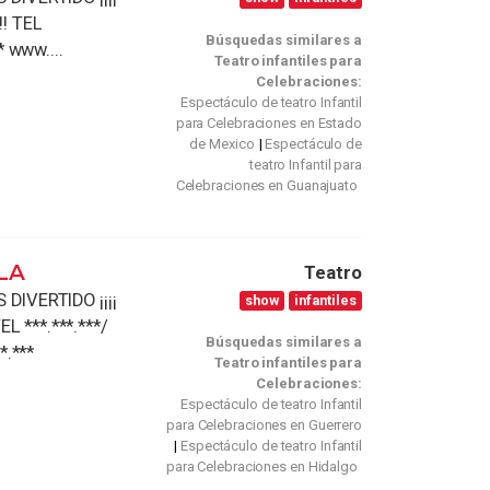
! TEL
Búsquedas similares a
* www....
Teatro infantiles para
Celebraciones:
Espectáculo de teatro Infantil
para Celebraciones en Estado
de Mexico
Espectáculo de
teatro Infantil para
Celebraciones en Guanajuato
LA
Teatro
DIVERTIDO ¡¡¡¡
show
infantiles
***.***.***/
Búsquedas similares a
*.***
Teatro infantiles para
Celebraciones:
Espectáculo de teatro Infantil
para Celebraciones en Guerrero
Espectáculo de teatro Infantil
para Celebraciones en Hidalgo