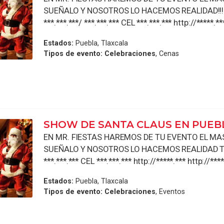
SUEÑALO Y NOSOTROS LO HACEMOS REALIDAD!!!!
***.***.***/ ***.***.*** CEL ***.***.*** http://*****.**
Estados:
Puebla, Tlaxcala
Tipos de evento:
Celebraciones
, Cenas
SHOW DE SANTA CLAUS EN PUEB
EN MR. FIESTAS HAREMOS DE TU EVENTO EL MAS 
SUEÑALO Y NOSOTROS LO HACEMOS REALIDAD TEL 
***.***.*** CEL ***.***.*** http://*****.*** http://****
Estados:
Puebla, Tlaxcala
Tipos de evento:
Celebraciones
, Eventos