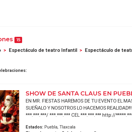
iones
15
o
Espectáculo de teatro Infantil
Espectáculo de teatr
elebraciones:
SHOW DE SANTA CLAUS EN PUEB
EN MR. FIESTAS HAREMOS DE TU EVENTO EL MAS 
SUEÑALO Y NOSOTROS LO HACEMOS REALIDAD!!!!
***.***.***/ ***.***.*** CEL ***.***.*** http://*****.**
Estados:
Puebla, Tlaxcala