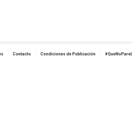
es
Contacto
Condiciones de Publicación
#QueNoPareL