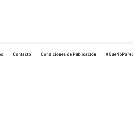
es
Contacto
Condiciones de Publicación
#QueNoPareL