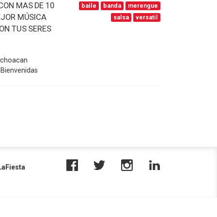
CON MAS DE 10
baile
banda
merengue
MEJOR MÚSICA
salsa
versatil
CON TUS SERES
Michoacan
 Bienvenidas
aFiesta