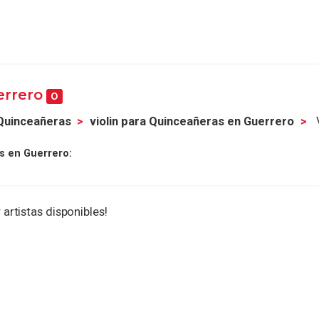
errero
0
 Quinceañeras
violin para Quinceañeras en Guerrero
V
s en Guerrero:
 artistas disponibles!