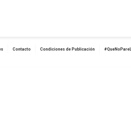
es
Contacto
Condiciones de Publicación
#QueNoPareL