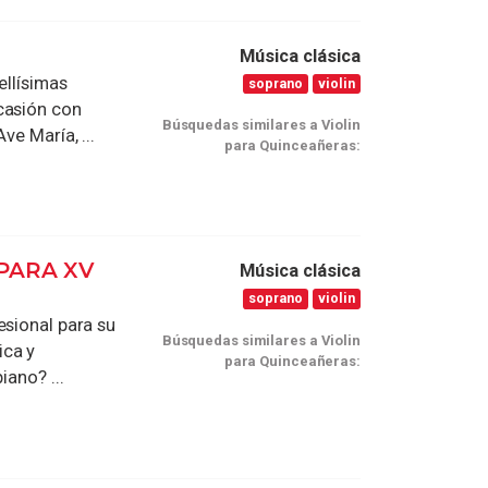
Música clásica
ellísimas
soprano
violin
casión con
Búsquedas similares a Violin
ve María, ...
para Quinceañeras:
PARA XV
Música clásica
soprano
violin
esional para su
Búsquedas similares a Violin
ica y
para Quinceañeras:
iano? ...