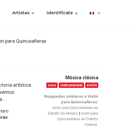
Artistas
Identifícate
in para Quinceañeras
Música clásica
toria artística
coro
instrumental
violin
eventos
Búsquedas similares a Violin
 ...
para Quinceañeras:
violin para Quinceañeras en
etaro
Estado de Mexico
violin para
eras
Quinceañeras en Distrito
Federal