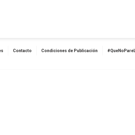
es
Contacto
Condiciones de Publicación
#QueNoPareL