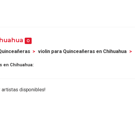
hihuahua
0
 Quinceañeras
violin para Quinceañeras en Chihuahua
as en Chihuahua:
 artistas disponibles!