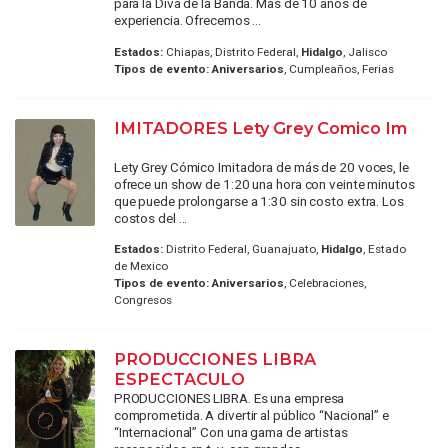
para la Diva de la Banda. Mas de 10 años de
experiencia. Ofrecemos ...
Estados:
Chiapas, Distrito Federal,
Hidalgo
, Jalisco
Tipos de evento:
Aniversarios
, Cumpleaños, Ferias
IMITADORES Lety Grey Comico Im
Lety Grey Cómico Imitadora de más de 20 voces, le
ofrece un show de 1:20 una hora con veinte minutos
que puede prolongarse a 1:30 sin costo extra. Los
costos del ...
Estados:
Distrito Federal, Guanajuato,
Hidalgo
, Estado
de Mexico
Tipos de evento:
Aniversarios
, Celebraciones,
Congresos
PRODUCCIONES LIBRA
ESPECTACULO
PRODUCCIONES LIBRA. Es una empresa
comprometida. A divertir al público “Nacional” e
“Internacional” Con una gama de artistas