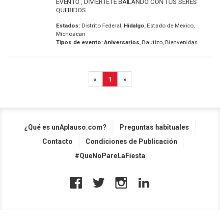
EVENTO , DIVIÉRTETE BAILANDO CON TUS SERES
QUERIDOS ...
Estados:
Distrito Federal,
Hidalgo
, Estado de Mexico,
Michoacan
Tipos de evento:
Aniversarios
, Bautizo, Bienvenidas
«
1
»
¿Qué es unAplauso.com?
Preguntas habituales
Contacto
Condiciones de Publicación
#QueNoPareLaFiesta