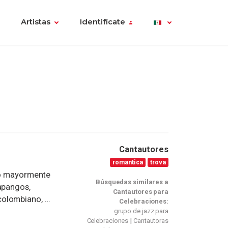
Artistas
Identifícate
Cantautores
romantica
trova
rio mayormente
Búsquedas similares a
apangos,
Cantautores para
lombiano, ...
Celebraciones:
grupo de jazz para
Celebraciones
Cantautoras