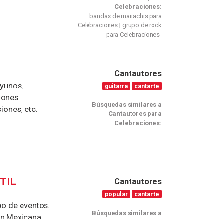
Celebraciones:
bandas de mariachis para
Celebraciones
grupo de rock
para Celebraciones
Cantautores
ayunos,
guitarra
cantante
iones
Búsquedas similares a
iones, etc.
Cantautores para
Celebraciones:
TIL
Cantautores
popular
cantante
po de eventos.
Búsquedas similares a
ón Mexicana,