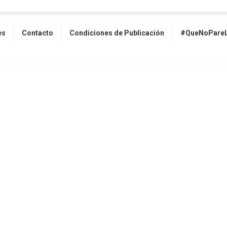
es
Contacto
Condiciones de Publicación
#QueNoPareL