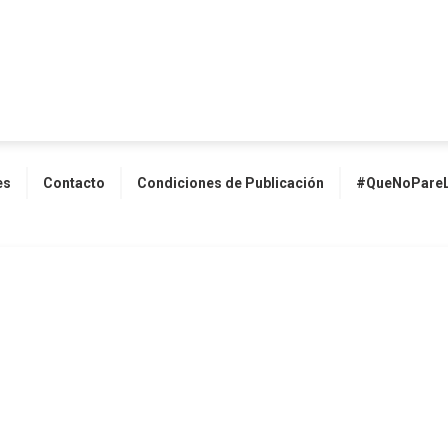
es
Contacto
Condiciones de Publicación
#QueNoPareL