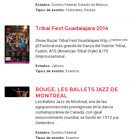
Estados:
Distrito Federal, Estado de Mexico
Tipos de evento:
Festivales, Fiestas
Tribal Fest Guadalajara 2014
Show/Bazar Tribal Fest Guadalajara http://*****.***
¡El Festival más grande de Danza del Vientre Tribal,
Fusión, ATS (American Tribal Style) & ITS
(Improvisational ...
Estados:
Jalisco
Tipos de evento:
Eventos
ROUGE. LES BALLETS JAZZ DE
MONTREAL
Les Ballets Jazz de Montreal, una de las
agrupaciones más prestigiosas en la danza
contemporánea de Canadá, con igual
reconocimiento mundial, se fundó en 1972 por
Geneviève ...
Estados:
Distrito Federal
Tipos de evento:
Eventos