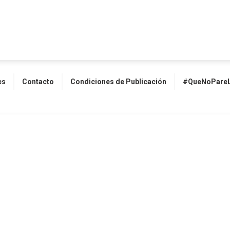
es
Contacto
Condiciones de Publicación
#QueNoPareL