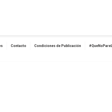
es
Contacto
Condiciones de Publicación
#QueNoPareL