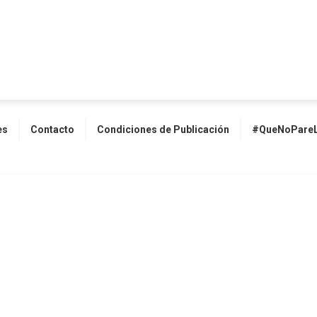
es
Contacto
Condiciones de Publicación
#QueNoPareL