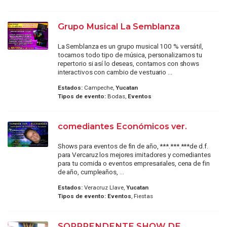
Grupo Musical La Semblanza
La Semblanza es un grupo musical 100 % versátil,
tocamos todo tipo de música, personalizamos tu
repertorio si así lo deseas, contamos con shows
interactivos con cambio de vestuario ...
Estados:
Campeche,
Yucatan
Tipos de evento:
Bodas,
Eventos
comediantes Económicos ver.
Shows para eventos de fin de año, ***.***.***de d.f.
para Vercaruz los mejores imitadores y comediantes
para tu comida o eventos empresariales, cena de fin
de año, cumpleaños, ...
Estados:
Veracruz Llave,
Yucatan
Tipos de evento:
Eventos
, Fiestas
SORPRENDENTE SHOW DE