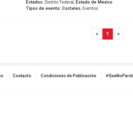
Estados:
Distrito Federal,
Estado de Mexico
Tipos de evento:
Cocteles
, Eventos
«
1
»
es
Contacto
Condiciones de Publicación
#QueNoPareL