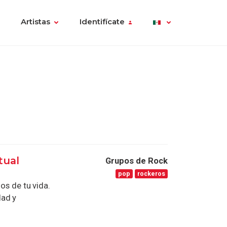
Artistas
Identifícate
tual
Grupos de Rock
pop
rockeros
os de tu vida.
dad y