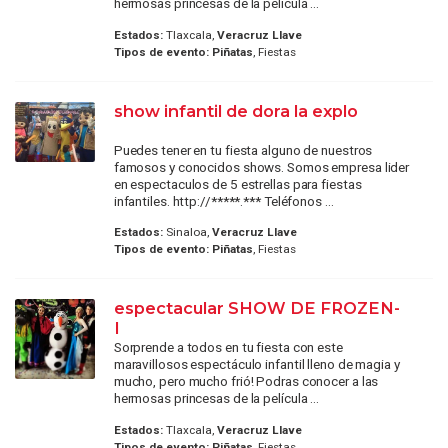
hermosas princesas de la película ...
Estados:
Tlaxcala,
Veracruz Llave
Tipos de evento:
Piñatas
, Fiestas
show infantil de dora la explo
Puedes tener en tu fiesta alguno de nuestros
famosos y conocidos shows. Somos empresa lider
en espectaculos de 5 estrellas para fiestas
infantiles. http://*****.*** Teléfonos ...
Estados:
Sinaloa,
Veracruz Llave
Tipos de evento:
Piñatas
, Fiestas
espectacular SHOW DE FROZEN-
I
Sorprende a todos en tu fiesta con este
maravillosos espectáculo infantil lleno de magia y
mucho, pero mucho frió! Podras conocer a las
hermosas princesas de la película ...
Estados:
Tlaxcala,
Veracruz Llave
Tipos de evento:
Piñatas
, Fiestas