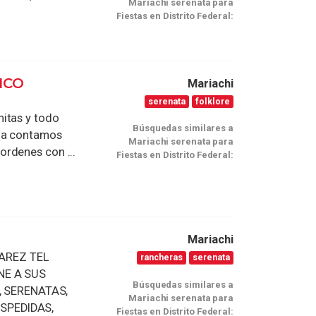
Mariachi serenata para
Fiestas en Distrito Federal:
ICO
Mariachi
serenata
folklore
itas y todo
Búsquedas similares a
ana contamos
Mariachi serenata para
rdenes con ...
Fiestas en Distrito Federal:
Mariachi
AREZ TEL
rancheras
serenata
ONE A SUS
Búsquedas similares a
 SERENATAS,
Mariachi serenata para
SPEDIDAS,
Fiestas en Distrito Federal: