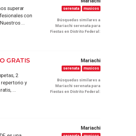
Mariachi
nos superar
serenata
musicos
ofesionales con
Búsquedas similares a
Nuestros ...
Mariachi serenata para
Fiestas en Distrito Federal:
O GRATIS
Mariachi
serenata
musicos
mpetas, 2
Búsquedas similares a
 repertorio y
Mariachi serenata para
tis, ...
Fiestas en Distrito Federal:
Mariachi
DF, es una
serenata
musicos