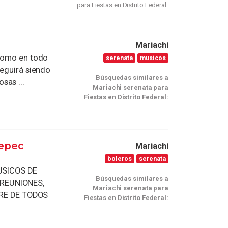
para Fiestas en Distrito Federal
Mariachi
 como en todo
serenata
musicos
seguirá siendo
Búsquedas similares a
sas ...
Mariachi serenata para
Fiestas en Distrito Federal:
tepec
Mariachi
boleros
serenata
SICOS DE
Búsquedas similares a
 REUNIONES,
Mariachi serenata para
RE DE TODOS
Fiestas en Distrito Federal: