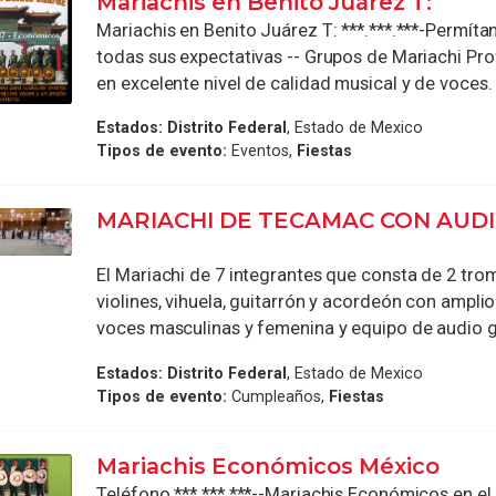
Mariachis en Benito Juárez T:
Mariachis en Benito Juárez T: ***.***.***-Permíta
todas sus expectativas -- Grupos de Mariachi Pr
en excelente nivel de calidad musical y de voces. 
Estados:
Distrito Federal
, Estado de Mexico
Tipos de evento:
Eventos,
Fiestas
MARIACHI DE TECAMAC CON AUDI
El Mariachi de 7 integrantes que consta de 2 tro
violines, vihuela, guitarrón y acordeón con amplio
voces masculinas y femenina y equipo de audio gra
Estados:
Distrito Federal
, Estado de Mexico
Tipos de evento:
Cumpleaños,
Fiestas
Mariachis Económicos México
Teléfono ***.***.***--Mariachis Económicos en el 