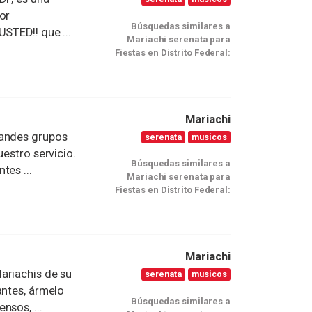
or
Búsquedas similares a
STED!! que ...
Mariachi serenata para
Fiestas en Distrito Federal:
Mariachi
randes grupos
serenata
musicos
uestro servicio.
Búsquedas similares a
tes ...
Mariachi serenata para
Fiestas en Distrito Federal:
Mariachi
ariachis de su
serenata
musicos
antes, ármelo
Búsquedas similares a
nsos, ...