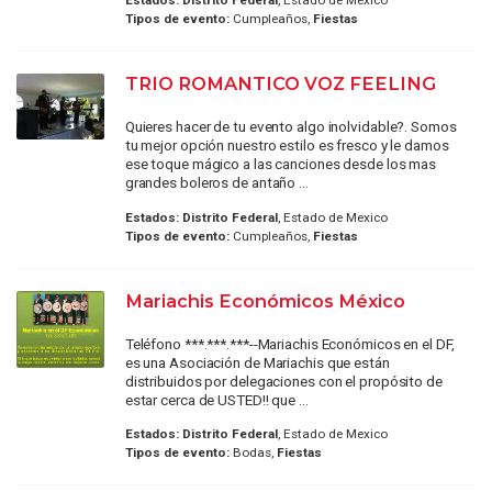
Estados:
Distrito Federal
, Estado de Mexico
Tipos de evento:
Cumpleaños,
Fiestas
TRIO ROMANTICO VOZ FEELING
Quieres hacer de tu evento algo inolvidable?. Somos
tu mejor opción nuestro estilo es fresco y le damos
ese toque mágico a las canciones desde los mas
grandes boleros de antaño ...
Estados:
Distrito Federal
, Estado de Mexico
Tipos de evento:
Cumpleaños,
Fiestas
Mariachis Económicos México
Teléfono ***.***.***--Mariachis Económicos en el DF,
es una Asociación de Mariachis que están
distribuidos por delegaciones con el propósito de
estar cerca de USTED!! que ...
Estados:
Distrito Federal
, Estado de Mexico
Tipos de evento:
Bodas,
Fiestas