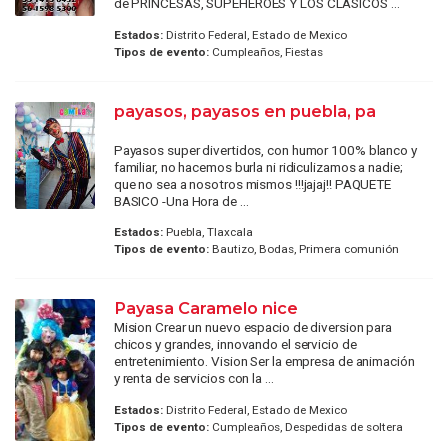
de PRINCESAS, SUPEHÉROES Y LOS CLÁSICOS ...
Estados:
Distrito Federal, Estado de Mexico
Tipos de evento:
Cumpleaños, Fiestas
payasos, payasos en puebla, pa
Payasos super divertidos, con humor 100% blanco y
familiar, no hacemos burla ni ridiculizamos a nadie;
que no sea a nosotros mismos !!!jajaj!! PAQUETE
BASICO -Una Hora de ...
Estados:
Puebla, Tlaxcala
Tipos de evento:
Bautizo, Bodas, Primera comunión
Payasa Caramelo nice
Mision Crear un nuevo espacio de diversion para
chicos y grandes, innovando el servicio de
entretenimiento. Vision Ser la empresa de animación
y renta de servicios con la ...
Estados:
Distrito Federal, Estado de Mexico
Tipos de evento:
Cumpleaños, Despedidas de soltera