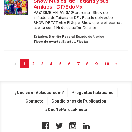
Show Musical de Tatiana y sus
Amigos - DF/EdoMx
PAYASIMICHELANDIA® presenta - Show de
Imitadora de Tatiana en DF y Estado de México
SHOW DE TATIANA El Super Show que te ofrecemos
cuenta con 1 Hr de duración. Durante ...
Estados:
Distrito Federal
, Estado de Mexico
Tipos de evento:
Eventos,
Fiestas
«
1
2
3
4
5
6
7
8
9
10
»
¿Qué es unAplauso.com?
Preguntas habituales
Contacto
Condiciones de Publicación
#QueNoPareLaFiesta