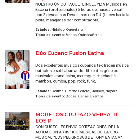
NUESTRO ÚNICO PAQUETE INCLUYE: 9 Músicos en
Escena (profesionales) 5 horas de música versátil
con 2 descansos Descansos con DJ. (Luces hacia la
pista, manejadas por computadora, ...
Estados:
Hidalgo, Queretaro
Tipos de evento:
Bodas, Quinceañeras
Dúo Cubano Fusion Latina
Dos excelentes músicos cubanos te ofrecen música
bailable versátil abarcando diferentes géneros
musicales como salsa, merengue, chachachá,
mambos, cumbia, pop, rock, funk, ...
Estados:
Colima, Distrito Federal, Jalisco, Nayarit
Tipos de evento:
Bodas, Cenas, Eventos
MORELOS GRUPAZO VERSATIL
LOS P
CON GUSTO LES ENVIO COTIZACIONES, DE LA
ACTUACIÓN ARTÍSTICO MUSICAL DE: LA ORG.
MUSICAL *LOS PELIGROSOS DE TONY BATACA*