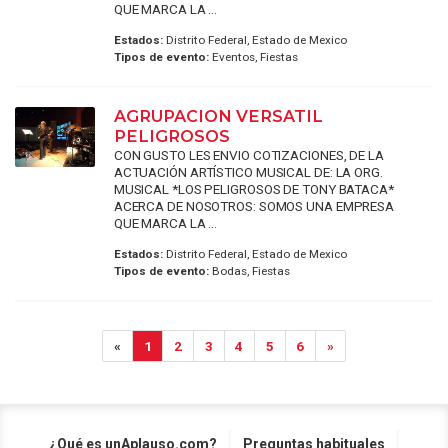
QUE MARCA LA ...
Estados:
Distrito Federal, Estado de Mexico
Tipos de evento:
Eventos, Fiestas
AGRUPACION VERSATIL
PELIGROSOS
CON GUSTO LES ENVIO COTIZACIONES, DE LA
ACTUACIÓN ARTÍSTICO MUSICAL DE: LA ORG.
MUSICAL *LOS PELIGROSOS DE TONY BATACA*
ACERCA DE NOSOTROS: SOMOS UNA EMPRESA
QUE MARCA LA ...
Estados:
Distrito Federal, Estado de Mexico
Tipos de evento:
Bodas, Fiestas
«
1
2
3
4
5
6
»
¿Qué es unAplauso.com?
Preguntas habituales