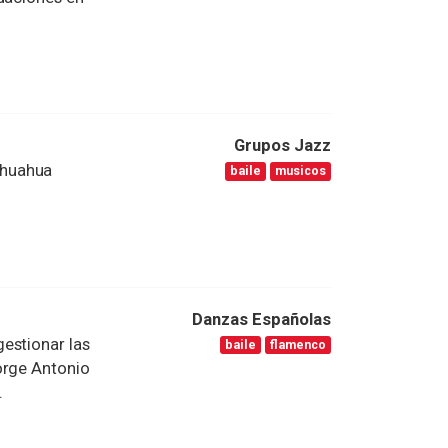
Grupos Jazz
ihuahua
baile
musicos
Danzas Españolas
estionar las
baile
flamenco
orge Antonio
.