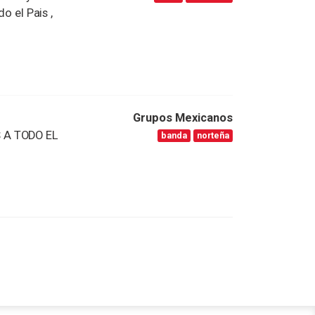
o el Pais ,
Grupos Mexicanos
S A TODO EL
banda
norteña