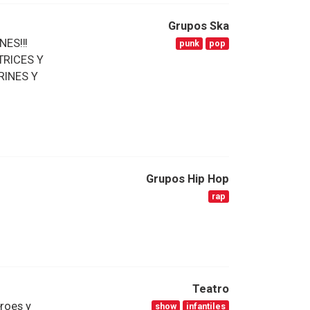
Grupos Ska
NES!!!
punk
pop
RICES Y
RINES Y
Grupos Hip Hop
rap
Teatro
eroes y
show
infantiles