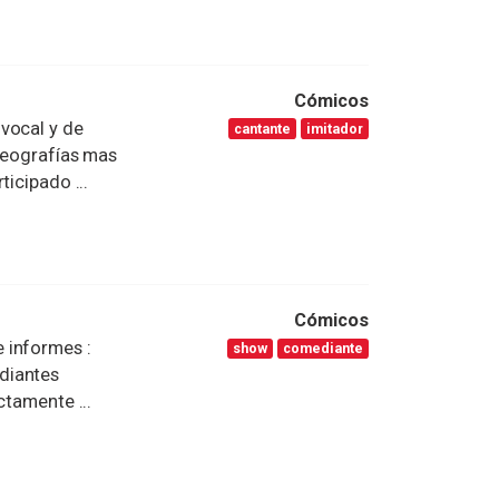
Cómicos
vocal y de
cantante
imitador
oreografías mas
icipado ...
Cómicos
 informes :
show
comediante
ediantes
ctamente ...