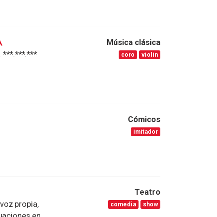
A
Música clásica
**.***.***
coro
violin
Cómicos
imitador
Teatro
voz propia,
comedia
show
tuaciones en