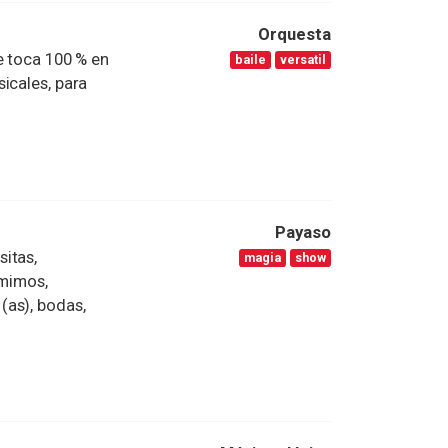
Orquesta
e toca 100 % en
baile
versatil
icales, para
Payaso
itas,
magia
show
 mimos,
(as), bodas,