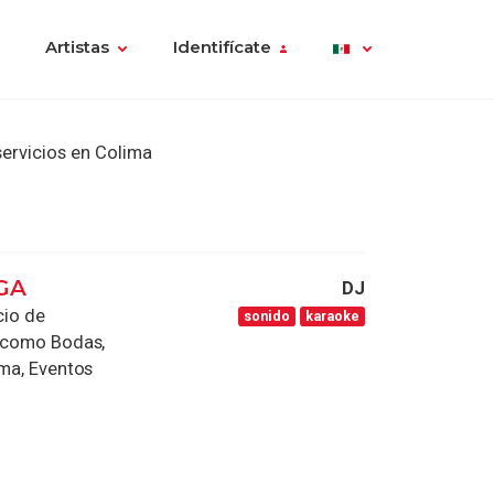
Artistas
Identifícate
ervicios en Colima
GA
DJ
io de
sonido
karaoke
s como Bodas,
ema, Eventos