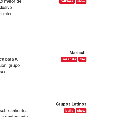
Lo mejor de
folklore
show
clusivo
ciales.
Mariachi
ca para tu
serenata
trio
cion, grupo
os ...
Grupos Latinos
sobresalientes
baile
show
smo destacando