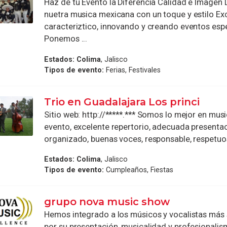
Haz de tu Evento la Diferencia Calidad e Imagen 
nuetra musica mexicana con un toque y estilo Ex
caracteriztico, innovando y creando eventos espe
Ponemos ...
Estados:
Colima
, Jalisco
Tipos de evento:
Ferias, Festivales
Trio en Guadalajara Los princi
Sitio web: http://*****.*** Somos lo mejor en musi
evento, excelente repertorio, adecuada presenta
organizado, buenas voces, responsable, respetuos
Estados:
Colima
, Jalisco
Tipos de evento:
Cumpleaños, Fiestas
grupo nova music show
Hemos integrado a los músicos y vocalistas más 
por su presentación, musicalidad y profesionali