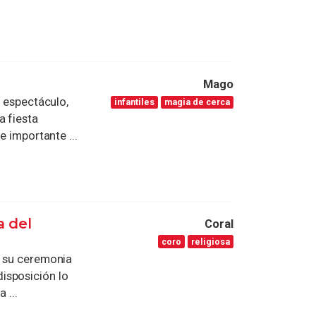
Mago
n espectáculo,
infantiles
magia de cerca
a fiesta
e importante ...
a del
Coral
coro
religiosa
z su ceremonia
isposición lo
 ...