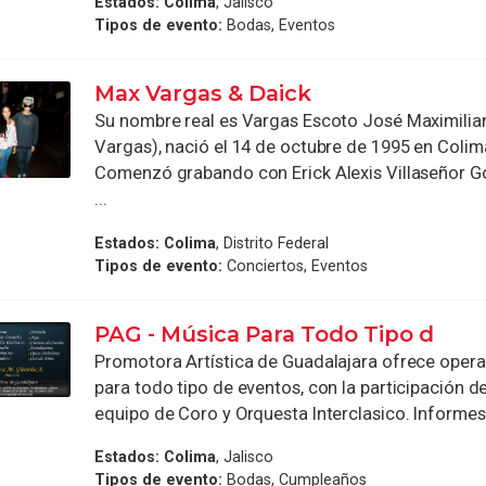
Estados:
Colima
, Jalisco
Tipos de evento:
Bodas, Eventos
Max Vargas & Daick
Su nombre real es Vargas Escoto José Maximili
Vargas), nació el 14 de octubre de 1995 en Colim
Comenzó grabando con Erick Alexis Villaseñor G
...
Estados:
Colima
, Distrito Federal
Tipos de evento:
Conciertos, Eventos
PAG - Música Para Todo Tipo d
Promotora Artística de Guadalajara ofrece oper
para todo tipo de eventos, con la participación d
equipo de Coro y Orquesta Interclasico. Informes y 
Estados:
Colima
, Jalisco
Tipos de evento:
Bodas, Cumpleaños