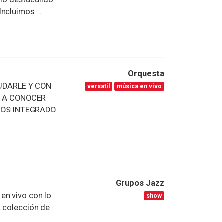
ncluimos ...
Orquesta
UDARLE Y CON
versatil
música en vivo
E A CONOCER
MOS INTEGRADO
Grupos Jazz
en vivo con lo
show
a colección de