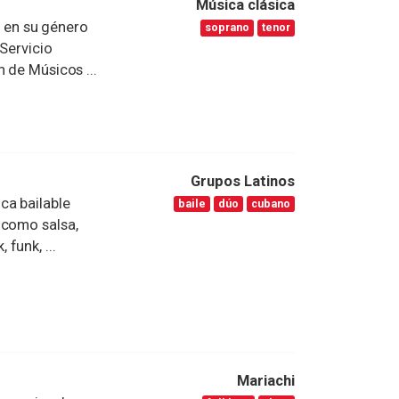
Música clásica
 en su género
soprano
tenor
 Servicio
 de Músicos ...
Grupos Latinos
ca bailable
baile
dúo
cubano
 como salsa,
funk, ...
Mariachi