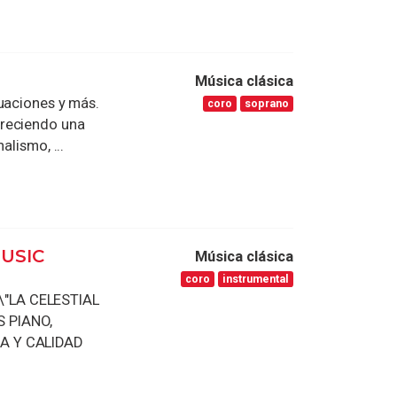
Música clásica
uaciones y más.
coro
soprano
freciendo una
alismo, ...
MUSIC
Música clásica
coro
instrumental
\"LA CELESTIAL
 PIANO,
IA Y CALIDAD