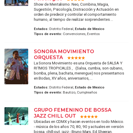
Show de Mentalismo. Neo, Combina, Magia,
Sugestión, Psicología, Distracción y Actuación en
orden de predecir y controlar el comportamiento
humano, al tiempo de realizar sorprendentes ...
Estados:
Distrito Federal,
Estado de Mexico
Tipos de evento:
Convenciones, Eventos
SONORA MOVIMIENTO
ORQUESTA
La Sonora Movimiento es una Orquesta de SALSA Y
RITMOS TROPICALES , (Salsa, cumbia, son cubano,
bomba, plena, bachata, merengue) nos presentamos
en Bodas, XV años, aniversarios, ...
Estados:
Distrito Federal,
Estado de Mexico
Tipos de evento:
Bautizo, Cumpleaños
GRUPO FEMENINO DE BOSSA
JAZZ CHILL OUT
Ubicadas en CDMX y hacen eventos en todo México.
- música de los años 70, 80, 90 y actuales en versión
bossa, chill-out, jazz - Bruno Mars, Ed Sheeran,