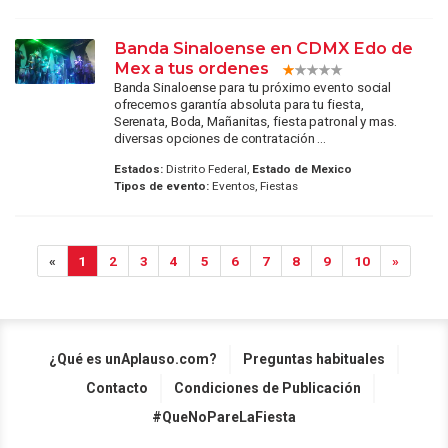
Banda Sinaloense en CDMX Edo de
Mex a tus ordenes
Banda Sinaloense para tu próximo evento social
ofrecemos garantía absoluta para tu fiesta,
Serenata, Boda, Mañanitas, fiesta patronal y mas.
diversas opciones de contratación ...
Estados:
Distrito Federal,
Estado de Mexico
Tipos de evento:
Eventos, Fiestas
«
1
2
3
4
5
6
7
8
9
10
»
¿Qué es unAplauso.com?
Preguntas habituales
Contacto
Condiciones de Publicación
#QueNoPareLaFiesta