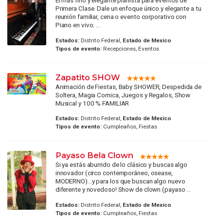
El más fino y elegante pianista para eventos de
Primera Clase. Dale un enfoque único y elegante a tu
reunión familiar, cena o evento corporativo con
Piano en vivo. ...
Estados:
Distrito Federal,
Estado de Mexico
Tipos de evento:
Recepciones, Eventos
Zapatito SHOW
Animación de Fiestas, Baby SHOWER, Despedida de
Soltera, Magia Comica, Juegos y Regalos, Show
Musical y 100 % FAMILIAR
Estados:
Distrito Federal,
Estado de Mexico
Tipos de evento:
Cumpleaños, Fiestas
Payaso Bela Clown
Si ya estás aburrido de lo clásico y buscas algo
innovador (circo contemporáneo, osease,
MODERNO)...y para los que buscan algo nuevo
diferente y novedoso! Show de clown (payaso ...
Estados:
Distrito Federal,
Estado de Mexico
Tipos de evento:
Cumpleaños, Fiestas