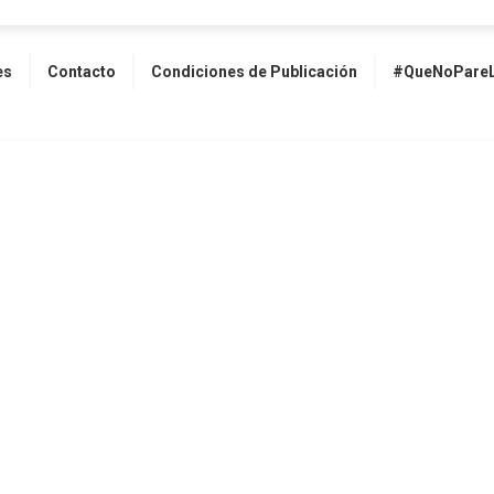
es
Contacto
Condiciones de Publicación
#QueNoPareL