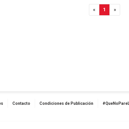
«
1
»
es
Contacto
Condiciones de Publicación
#QueNoPareL