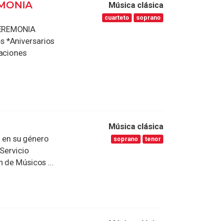
MONIA
Música clásica
cuarteto
soprano
EREMONIA
s *Aniversarios
raciones
Música clásica
 en su género
soprano
tenor
 Servicio
 de Músicos ...