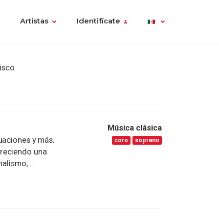
Artistas
Identifícate
isco
Música clásica
uaciones y más.
coro
soprano
freciendo una
alismo, ...