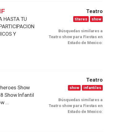
IF
Teatro
A HASTA TU
títeres
show
PARTICIPACION
Búsquedas similares a
HICOS Y
Teatro show para Fiestas en
Estado de Mexico:
Teatro
erheroes Show
show
infantiles
 8 Show Infantil
Búsquedas similares a
 ...
Teatro show para Fiestas en
Estado de Mexico: