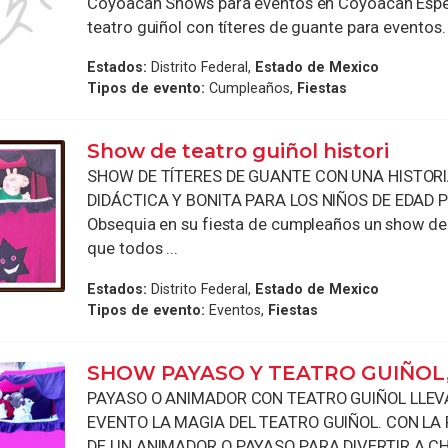
Coyoacan Shows para eventos en Coyoacan Espe
teatro guiñol con títeres de guante para eventos. 
Estados:
Distrito Federal,
Estado de Mexico
Tipos de evento:
Cumpleaños,
Fiestas
Show de teatro guiñol histori
SHOW DE TÍTERES DE GUANTE CON UNA HISTOR
DIDÁCTICA Y BONITA PARA LOS NIÑOS DE EDAD P
Obsequia en su fiesta de cumpleaños un show de 
que todos ...
Estados:
Distrito Federal,
Estado de Mexico
Tipos de evento:
Eventos,
Fiestas
SHOW PAYASO Y TEATRO GUIÑOL
PAYASO O ANIMADOR CON TEATRO GUIÑOL LLEV
EVENTO LA MAGIA DEL TEATRO GUIÑOL. CON LA 
DE UN ANIMADOR O PAYASO PARA DIVERTIR A C