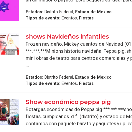
Estados:
Distrito Federal,
Estado de Mexico
Tipos de evento:
Eventos,
Fiestas
shows Navideños infantiles
Frozen navideño, Mickey cuentos de Navidad (01
***.***.***Minions historia navideña, Peppa pig, sh
mini obras de teatro para centros comerciales y p
...
Estados:
Distrito Federal,
Estado de Mexico
Tipos de evento:
Eventos,
Fiestas
Show económico peppa pig
Botargas económicas de Peppa pig ***.***.***show
fiestas, cumpleaños. d.f. (distrito) y estado de M
contamos con paquete barato y paquetes v.i.p. esti