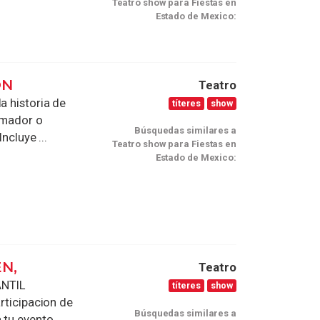
Teatro show para Fiestas en
Estado de Mexico:
ON
Teatro
a historia de
títeres
show
imador o
Búsquedas similares a
ncluye ...
Teatro show para Fiestas en
Estado de Mexico:
N,
Teatro
NTIL
títeres
show
articipacion de
Búsquedas similares a
u evento, ...