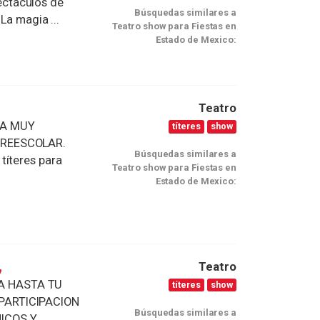
ctáculos de
Búsquedas similares a
La magia ...
Teatro show para Fiestas en
Estado de Mexico:
Teatro
IA MUY
títeres
show
REESCOLAR.​
Búsquedas similares a
títeres para
Teatro show para Fiestas en
Estado de Mexico:
,
Teatro
A HASTA TU
títeres
show
PARTICIPACION
Búsquedas similares a
HICOS Y