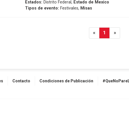
Estados:
Distrito Federal,
Estado de Mexico
Tipos de evento:
Festivales,
Misas
«
1
»
es
Contacto
Condiciones de Publicación
#QueNoPareL