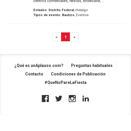
centros comerciales, fiestas, showcase, ...
Estados:
Distrito Federal
, Hidalgo
Tipos de evento:
Bautizo
, Eventos
«
1
»
¿Qué es unAplauso.com?
Preguntas habituales
Contacto
Condiciones de Publicación
#QueNoPareLaFiesta