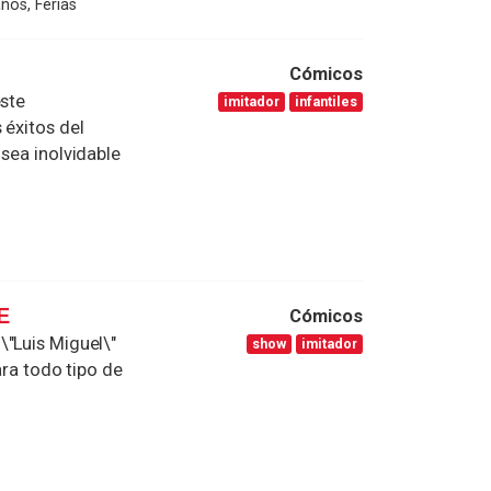
ños, Ferias
Cómicos
este
imitador
infantiles
 éxitos del
sea inolvidable
E
Cómicos
\"Luis Miguel\"
show
imitador
ara todo tipo de