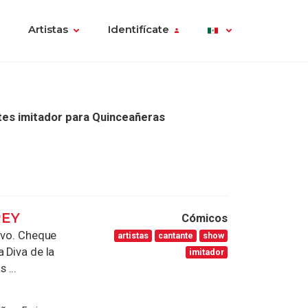
Artistas
Identifícate
tes imitador para Quinceañeras
REY
Cómicos
vivo. Cheque
artistas
cantante
show
 Diva de la
imitador
 ...