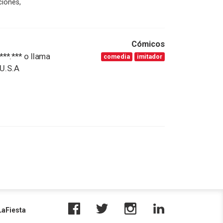
ciones,
Cómicos
.***.*** o llama
comedia
imitador
** U.S.A
aFiesta