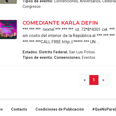
Tipos de evento:
Convenciones, Aniversarios, Celebra
Congresos
COMEDIANTE KARLA DEFIN
***.***.*** nextel ***.***.*** id. 72*8*4301 cel. ***
sin costo del interior de la República al ***.***.*
***.***.***CALL FREE http://*****.*** UN ...
Estados:
Distrito Federal
, San Luis Potosi
Tipos de evento:
Convenciones
, Eventos
«
1
»
es
Contacto
Condiciones de Publicación
#QueNoPareL