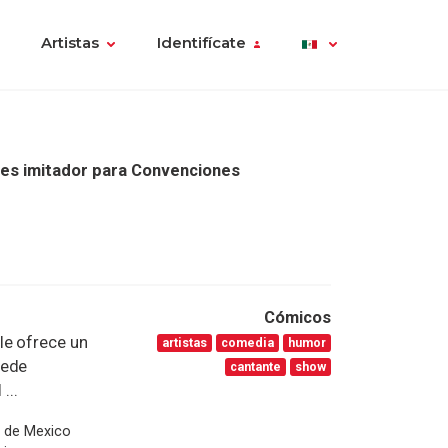
Artistas
Identifícate
es imitador para Convenciones
Cómicos
le ofrece un
artistas
comedia
humor
uede
cantante
show
...
o de Mexico