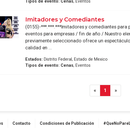
Tipos de evento:
Cenas
, Eventos
Imitadores y Comediantes
(0155)-***.***.***Imitadores y comediantes para 
eventos para empresas / fin de año / Nuestro el
previamente seleccionado ofrece un espectáculo
calidad en ...
Estados:
Distrito Federal, Estado de Mexico
Tipos de evento:
Cenas
, Eventos
«
1
»
es
Contacto
Condiciones de Publicación
#QueNoPareL