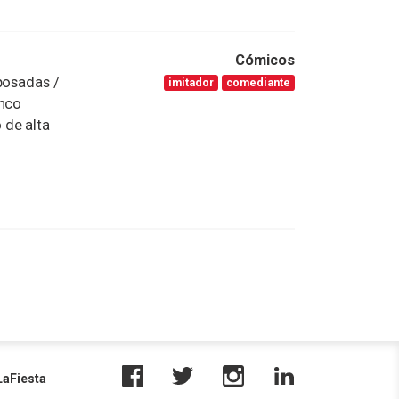
Cómicos
posadas /
imitador
comediante
enco
 de alta
aFiesta