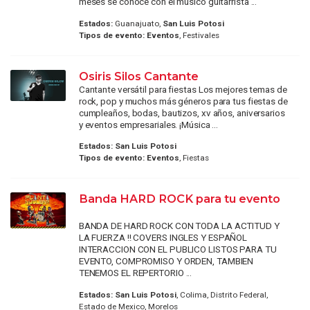
meses se conoce con el músico guitarrista ...
Estados:
Guanajuato,
San Luis Potosi
Tipos de evento:
Eventos
, Festivales
Osiris Silos Cantante
Cantante versátil para fiestas Los mejores temas de
rock, pop y muchos más géneros para tus fiestas de
cumpleaños, bodas, bautizos, xv años, aniversarios
y eventos empresariales. ¡Música ...
Estados:
San Luis Potosi
Tipos de evento:
Eventos
, Fiestas
Banda HARD ROCK para tu evento
BANDA DE HARD ROCK CON TODA LA ACTITUD Y
LA FUERZA !! COVERS INGLES Y ESPAÑOL
INTERACCION CON EL PUBLICO LISTOS PARA TU
EVENTO, COMPROMISO Y ORDEN, TAMBIEN
TENEMOS EL REPERTORIO ...
Estados:
San Luis Potosi
, Colima, Distrito Federal,
Estado de Mexico, Morelos