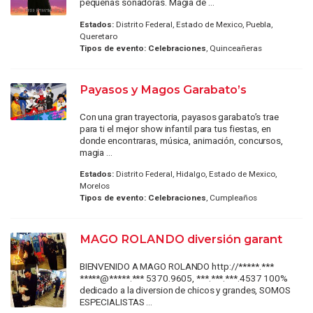
pequeñas soñadoras. Magia de ...
Estados:
Distrito Federal, Estado de Mexico, Puebla,
Queretaro
Tipos de evento:
Celebraciones
, Quinceañeras
Payasos y Magos Garabato’s
Con una gran trayectoria, payasos garabato’s trae
para ti el mejor show infantil para tus fiestas, en
donde encontraras, música, animación, concursos,
magia ...
Estados:
Distrito Federal, Hidalgo, Estado de Mexico,
Morelos
Tipos de evento:
Celebraciones
, Cumpleaños
MAGO ROLANDO diversión garant
BIENVENIDO A MAGO ROLANDO http://*****.***
*****@*****.*** 5370.9605, ***.***.***.4537 100%
dedicado a la diversion de chicos y grandes, SOMOS
ESPECIALISTAS ...