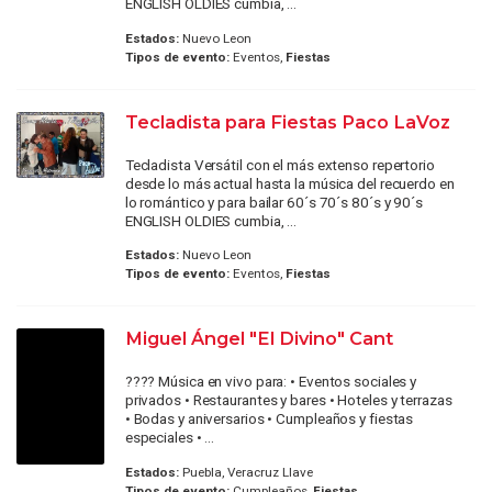
ENGLISH OLDIES cumbia, ...
Estados:
Nuevo Leon
Tipos de evento:
Eventos,
Fiestas
Tecladista para Fiestas Paco LaVoz
Tecladista Versátil con el más extenso repertorio
desde lo más actual hasta la música del recuerdo en
lo romántico y para bailar 60´s 70´s 80´s y 90´s
ENGLISH OLDIES cumbia, ...
Estados:
Nuevo Leon
Tipos de evento:
Eventos,
Fiestas
Miguel Ángel "El Divino" Cant
???? Música en vivo para: • Eventos sociales y
privados • Restaurantes y bares • Hoteles y terrazas
• Bodas y aniversarios • Cumpleaños y fiestas
especiales • ...
Estados:
Puebla, Veracruz Llave
Tipos de evento:
Cumpleaños,
Fiestas