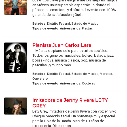
Los 4 tips clave para elegir entre los mejores magos
en México un insuperable espectáculo donde el
público se emocione y disfrute el evento con 100%
garantía de satisfacción.¿Qué ...
Estados:
Distrito Federal, Estado de Mexico
Tipos de evento:
Aniversarios
, Fiestas
Pianista Juan Carlos Lara
Música de piano solo para eventos sociales.
Todos los géneros musicales: bolero, balada, jazz,
bossa - nova, música clásica, pop, música de
películas, ¡y mucho más! ...
Estados:
Distrito Federal, Estado de Mexico, Morelos,
Queretaro
Tipos de evento:
Aniversarios
, Cocteles
Imitadora de Jenny Rivera LETY
GREY
Lety Grey, Imitadora de Jenni Rivera con voz en vivo.
Cheque parecido facial. Un homenaje muy especial
para la Diva de la Banda. Mas de 10 años de
experiencia. Ofrecemos ...