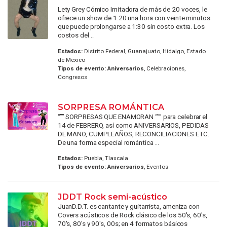
Lety Grey Cómico Imitadora de más de 20 voces, le
ofrece un show de 1:20 una hora con veinte minutos
que puede prolongarse a 1:30 sin costo extra. Los
costos del ...
Estados:
Distrito Federal, Guanajuato, Hidalgo, Estado
de Mexico
Tipos de evento:
Aniversarios
, Celebraciones,
Congresos
SORPRESA ROMÁNTICA
“”” SORPRESAS QUE ENAMORAN “”” para celebrar el
14 de FEBRERO, así como ANIVERSARIOS, PEDIDAS
DE MANO, CUMPLEAÑOS, RECONCILIACIONES ETC.
De una forma especial romántica ...
Estados:
Puebla, Tlaxcala
Tipos de evento:
Aniversarios
, Eventos
JDDT Rock semi-acústico
JuanD.D.T. es cantante y guitarrista, ameniza con
Covers acústicos de Rock clásico de los 50's, 60's,
70's, 80's y 90's, 00s; en 4 formatos básicos