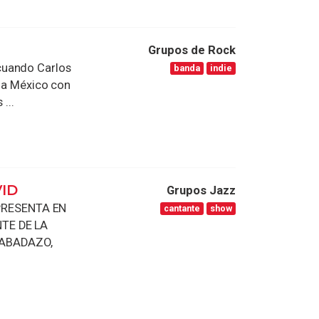
Grupos de Rock
cuando Carlos
banda
indie
a a México con
...
ID
Grupos Jazz
PRESENTA EN
cantante
show
NTE DE LA
SABADAZO,