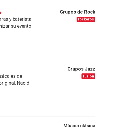
s
Grupos de Rock
rras y baterista
rockeros
nizar su evento.
Grupos Jazz
usicales de
fusion
original. Nació
.
Música clásica