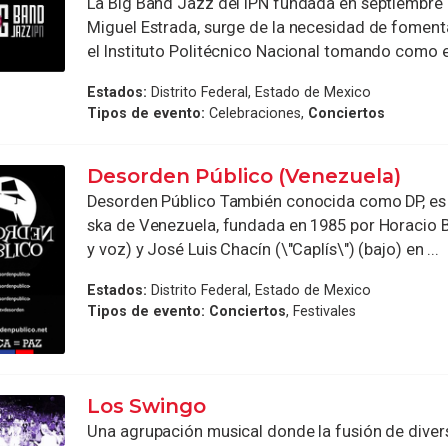
La Big Band Jazz del IPN fundada en septiembre
Miguel Estrada, surge de la necesidad de fomenta
el Instituto Politécnico Nacional tomando como eje
Estados:
Distrito Federal, Estado de Mexico
Tipos de evento:
Celebraciones,
Conciertos
Desorden Público (Venezuela)
Desorden Público También conocida como DP, es
ska de Venezuela, fundada en 1985 por Horacio B
y voz) y José Luis Chacín (\"Caplís\") (bajo) en ...
Estados:
Distrito Federal, Estado de Mexico
Tipos de evento:
Conciertos
, Festivales
Los Swingo
Una agrupación musical donde la fusión de dive