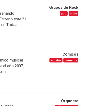
Grupos de Rock
trenando
pop
indie
Estreno este 21
 en Todas ...
Cómicos
ómico musical.
artistas
comedia
e el año 2007,
am ...
Orquesta