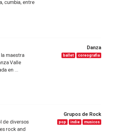
a, cumbia, entre
Danza
 la maestra
ballet
coreografia
nza Valle
da en ...
Grupos de Rock
l de diversos
pop
indie
musicos
es rock and
..