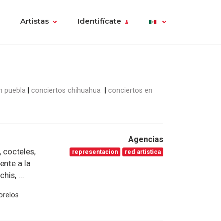
Artistas
Identifícate
n puebla
conciertos chihuahua
conciertos en
Agencias
cocteles,
representacion
red artistica
ente a la
is, ...
orelos