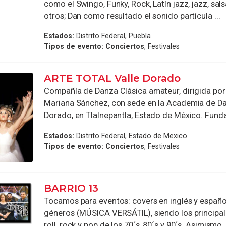
como el Swingo, Funky, Rock, Latín jazz, jazz, sals
otros; Dan como resultado el sonido partícula ...
Estados:
Distrito Federal, Puebla
Tipos de evento:
Conciertos
, Festivales
ARTE TOTAL Valle Dorado
Compañía de Danza Clásica amateur, dirigida por
Mariana Sánchez, con sede en la Academia de Da
Dorado, en Tlalnepantla, Estado de México. Funda
Estados:
Distrito Federal, Estado de Mexico
Tipos de evento:
Conciertos
, Festivales
BARRIO 13
Tocamos para eventos: covers en inglés y españo
géneros (MÚSICA VERSÁTIL), siendo los principal
roll, rock y pop de los 70´s, 80´s y 90´s. Asimismo .