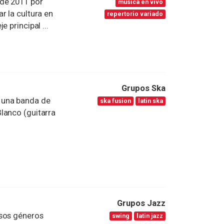
 de 2011 por
música en vivo
r la cultura en
repertorio variado
 principal ...
Grupos Ska
 una banda de
ska fusion
latin ska
lanco (guitarra
Grupos Jazz
rsos géneros
swing
latin jazz