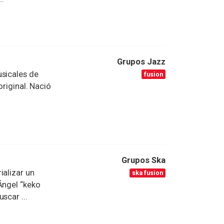
Grupos Jazz
usicales de
fusion
original. Nació
.
Grupos Ska
ializar un
ska fusion
Ángel “keko
scar ...