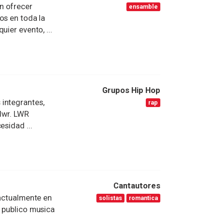
n ofrecer
ensamble
os en toda la
ier evento, ...
Grupos Hip Hop
integrantes,
rap
 lwr. LWR
esidad ...
Cantautores
 actualmente en
solistas
romantica
u publico musica