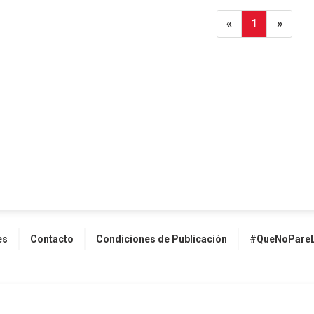
«
1
»
es
Contacto
Condiciones de Publicación
#QueNoPareL