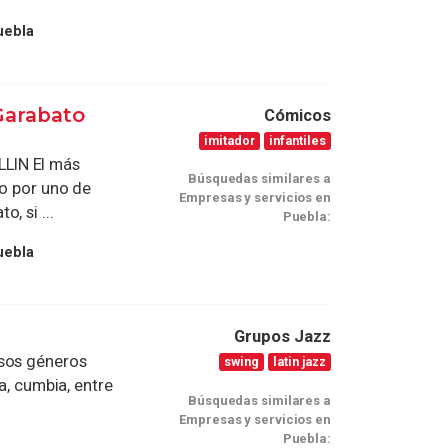
uebla
 Garabato
Cómicos
imitador
infantiles
LIN El más
Búsquedas similares a
do por uno de
Empresas y servicios en
, si ...
Puebla:
uebla
Grupos Jazz
rsos géneros
swing
latin jazz
a, cumbia, entre
Búsquedas similares a
Empresas y servicios en
Puebla: