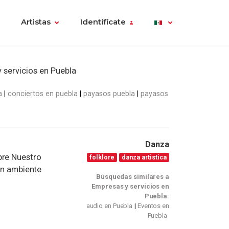
Artistas
Identifícate
 servicios en Puebla
a
conciertos en puebla
payasos puebla
payasos
Danza
bre Nuestro
folklore
danza artistica
ran ambiente
Búsquedas similares a
Empresas y servicios en
Puebla:
audio en Puebla
Eventos en
Puebla