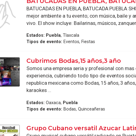
BATUCADAS EN PUEBLA, BATUC
BATUCADAS EN PUEBLA, BATUCADA PUEBLA SH
mejor ambiente a tu evento; con música, baile y 
vivo. El show incluye: Bailarinas, músicos, zanquero
Estados:
Puebla
, Tlaxcala
Tipos de evento:
Eventos, Fiestas
Cubrimos Bodas,15 años,3 año
Somos una empresa seria y profesional con mas 
experiencia, cubriendo todo tipo de eventos socia
republica mexicana como Bodas, 15 años, 3 años,
karaokes ...
Estados:
Oaxaca,
Puebla
Tipos de evento:
Bodas, Quinceañeras
Grupo Cubano versatil Azucar Lat
Grupo musical cubano versátil radicado en Puerto