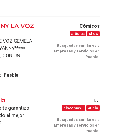
NNY LA VOZ
Cómicos
artistas
show
LE VOZ GEMELA
Búsquedas similares a
IYANNY*****
Empresas y servicios en
, CON UN
Puebla:
o,
Puebla
la
DJ
e te garantiza
discomovil
audio
odo el mejor
Búsquedas similares a
...
Empresas y servicios en
Puebla: