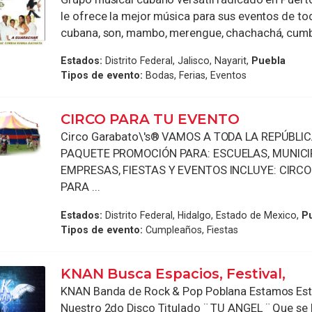
le ofrece la mejor música para sus eventos de tod
cubana, son, mambo, merengue, chachachá, cumbia
Estados:
Distrito Federal, Jalisco, Nayarit,
Puebla
Tipos de evento:
Bodas, Ferias, Eventos
CIRCO PARA TU EVENTO
Circo Garabato\'s® VAMOS A TODA LA REPÚBLIC
PAQUETE PROMOCIÓN PARA: ESCUELAS, MUNICIP
EMPRESAS, FIESTAS Y EVENTOS INCLUYE: CIRC
PARA ...
Estados:
Distrito Federal, Hidalgo, Estado de Mexico,
P
Tipos de evento:
Cumpleaños, Fiestas
KNAN Busca Espacios, Festival,
KNAN Banda de Rock & Pop Poblana Estamos Es
Nuestro 2do Disco Titulado ¨ TU ANGEL ¨ Que se 