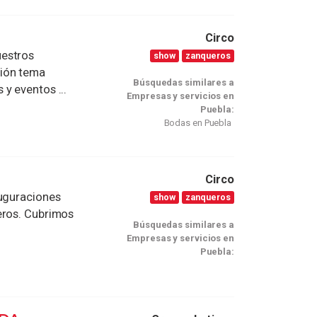
Circo
uestros
show
zanqueros
ción tema
Búsquedas similares a
y eventos ...
Empresas y servicios en
Puebla:
Bodas en Puebla
Circo
auguraciones
show
zanqueros
eros. Cubrimos
Búsquedas similares a
Empresas y servicios en
Puebla: