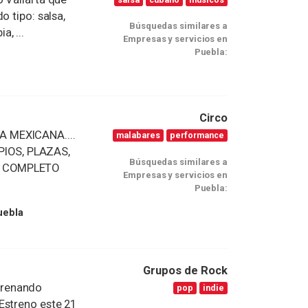
o tipo: salsa,
Búsquedas similares a
, ...
Empresas y servicios en
Puebla:
Circo
A MEXICANA....
malabares
performance
IOS, PLAZAS,
Búsquedas similares a
O COMPLETO
Empresas y servicios en
Puebla:
uebla
Grupos de Rock
trenando
pop
indie
Estreno este 21