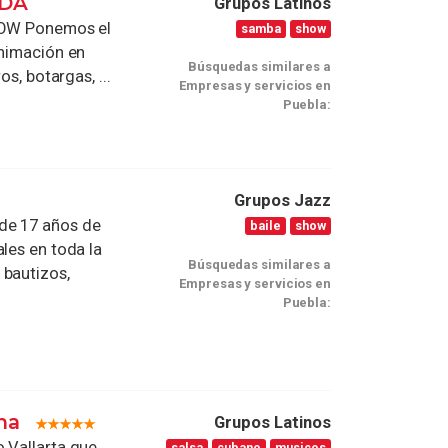
ADA
Grupos Latinos
OW Ponemos el
samba
show
animación en
Búsquedas similares a
s, botargas, ...
Empresas y servicios en
Puebla:
Grupos Jazz
de 17 años de
baile
show
les en toda la
Búsquedas similares a
 bautizos,
Empresas y servicios en
Puebla:
ina
Grupos Latinos
 Vallarta que
salsa
cubano
musicos