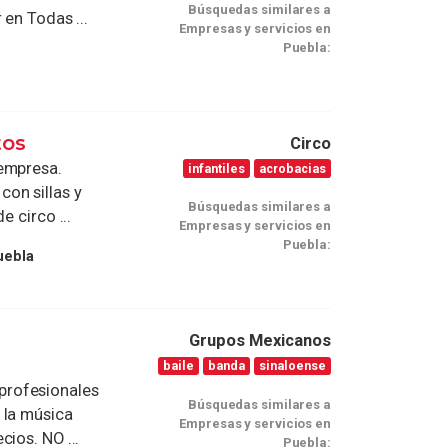
Búsquedas similares a
 en Todas ...
Empresas y servicios en
Puebla:
tos
Circo
 empresa.
infantiles
acrobacias
on sillas y
Búsquedas similares a
e circo ...
Empresas y servicios en
Puebla:
uebla
Grupos Mexicanos
baile
banda
sinaloense
profesionales
Búsquedas similares a
 la música
Empresas y servicios en
ios. NO ...
Puebla: