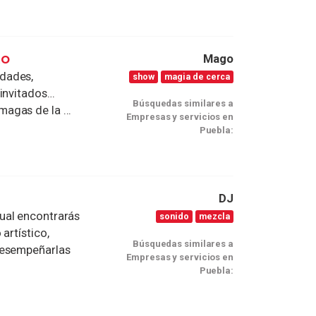
to
Mago
dades,
show
magia de cerca
 invitados…
Búsquedas similares a
agas de la ...
Empresas y servicios en
Puebla:
DJ
ual encontrarás
sonido
mezcla
artístico,
Búsquedas similares a
desempeñarlas
Empresas y servicios en
Puebla: