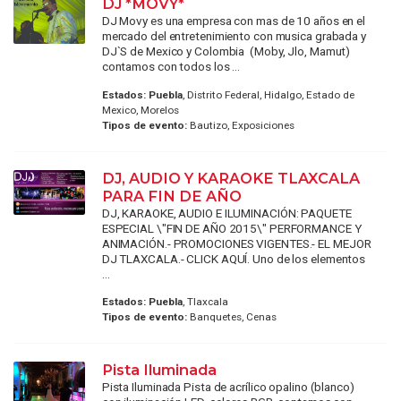
DJ *MOVY*
DJ Movy es una empresa con mas de 10 años en el
mercado del entretenimiento con musica grabada y
DJ`S de Mexico y Colombia (Moby, Jlo, Mamut)
contamos con todos los ...
Estados:
Puebla
, Distrito Federal, Hidalgo, Estado de
Mexico, Morelos
Tipos de evento:
Bautizo, Exposiciones
DJ, AUDIO Y KARAOKE TLAXCALA
PARA FIN DE AÑO
DJ, KARAOKE, AUDIO E ILUMINACIÓN: PAQUETE
ESPECIAL \"FIN DE AÑO 2015\" PERFORMANCE Y
ANIMACIÓN.- PROMOCIONES VIGENTES.- EL MEJOR
DJ TLAXCALA.- CLICK AQUÍ. Uno de los elementos
...
Estados:
Puebla
, Tlaxcala
Tipos de evento:
Banquetes, Cenas
Pista Iluminada
Pista Iluminada Pista de acrílico opalino (blanco)