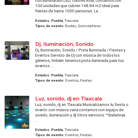
con iluminación LED, colores RGB, contamos con
100 unidades que cubren 148.84 m2 ideal para
fiestas de hasta 1000 personas. La ...
Estados:
Puebla
, Tlaxcala
Tipos de evento:
Bodas, Quinceañeras
Dj, Iluminación, Sonido
Dj, Iluminación, Sonido / Pista Iluminada / Fiestas y
Eventos Servicio de Dj con música de todos los
géneros, tmbién tenemos pista iluminada para tus
eventos ...
Estados:
Puebla
, Tlaxcala
Tipos de evento:
Eventos, Fiestas
Luz, sonido, dj en Tlaxcala
Luz, sonido, dj en Tlaxcala Musicalizamos tu fiesta o
evento con música varia contamos con equipo de
sonido, iluminación y dj Otros servicios: * Bailarinas
...
Estados:
Puebla
, Tlaxcala
Tipos de evento:
Eventos, Fiestas