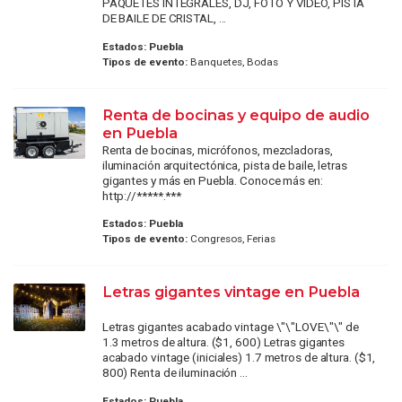
PAQUETES INTEGRALES, DJ, FOTO Y VÍDEO, PISTA
DE BAILE DE CRISTAL, ...
Estados:
Puebla
Tipos de evento:
Banquetes, Bodas
Renta de bocinas y equipo de audio
en Puebla
Renta de bocinas, micrófonos, mezcladoras,
iluminación arquitectónica, pista de baile, letras
gigantes y más en Puebla. Conoce más en:
http://*****.***
Estados:
Puebla
Tipos de evento:
Congresos, Ferias
Letras gigantes vintage en Puebla
Letras gigantes acabado vintage \"\"LOVE\"\" de
1.3 metros de altura. ($1, 600) Letras gigantes
acabado vintage (iniciales) 1.7 metros de altura. ($1,
800) Renta de iluminación ...
Estados:
Puebla