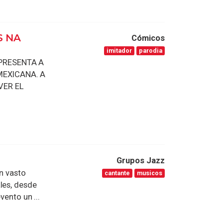
S NA
Cómicos
imitador
parodia
PRESENTA A
MEXICANA. A
VER EL
Grupos Jazz
un vasto
cantante
musicos
les, desde
vento un ...