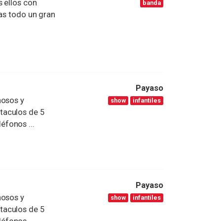
 ellos con
banda
tas todo un gran
Payaso
mosos y
show
infantiles
taculos de 5
léfonos ...
Payaso
mosos y
show
infantiles
taculos de 5