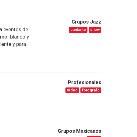
Grupos Jazz
a eventos de
cantante
show
umor blanco y
ente y para ...
Profesionales
vídeo
fotografo
Grupos Mexicanos