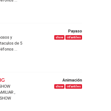
léfonos ...
Payaso
mosos y
show
infantiles
taculos de 5
léfonos ...
IG
Animación
 SHOW
show
infantiles
MILIAR ,
 SHOW