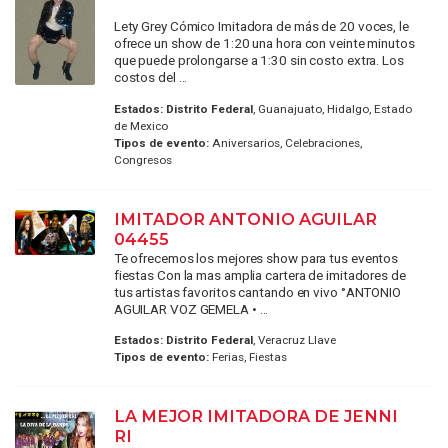
Lety Grey Cómico Imitadora de más de 20 voces, le
ofrece un show de 1:20 una hora con veinte minutos
que puede prolongarse a 1:30 sin costo extra. Los
costos del ...
Estados:
Distrito Federal
, Guanajuato, Hidalgo, Estado
de Mexico
Tipos de evento:
Aniversarios, Celebraciones,
Congresos
IMITADOR ANTONIO AGUILAR
04455
Te ofrecemos los mejores show para tus eventos
fiestas Con la mas amplia cartera de imitadores de
tus artistas favoritos cantando en vivo °ANTONIO
AGUILAR VOZ GEMELA • ...
Estados:
Distrito Federal
, Veracruz Llave
Tipos de evento:
Ferias, Fiestas
LA MEJOR IMITADORA DE JENNI
RI