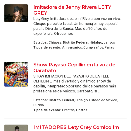
Imitadora de Jenny Rivera LETY
GREY
Lety Grey, Imitadora de Jenni Rivera con voz en vivo.
Cheque parecido facial. Un homenaje muy especial
para la Diva de la Banda. Mas de 10 años de
experiencia. Ofrecemos ...
Estados:
Chiapas,
Distrito Federal
, Hidalgo, Jalisco
Tipos de evento:
Aniversarios, Cumpleaños, Ferias
Show Payaso Cepillin en la voz de
Garabato
SHOW IMITACION DEL PAYASITO DE LA TELE
CEPILLIN El más divertido y dinámico show de
cepillin, interpretado por uno de los payasos más
profesionales de México, Garabato, si ...
Estados:
Distrito Federal
, Hidalgo, Estado de Mexico,
Puebla
Tipos de evento:
Eventos, Fiestas
IMITADORES Lety Grey Comico Im