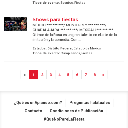
Tipos de evento:
Eventos, Fiestas
Shows para fiestas
MÉXICO ***.***.***/ MONTERREY ***.***.***/
GUADALAJARA ***.***.***/ MEXICALI ***.***.***
Ottmar de la Rosa es un gran talento en el arte de la
imitación y la comedia. Con ...
Estados:
Distrito Federal
, Estado de Mexico
Tipos de evento:
Cumpleaños, Fiestas
«
1
2
3
4
5
6
7
8
»
¿Qué es unAplauso.com?
Preguntas habituales
Contacto
Condiciones de Publicación
#QueNoPareLaFiesta