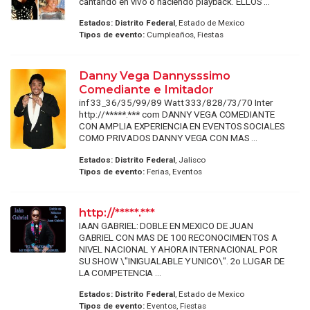
cantando en vivo o haciendo playback. ELLOS ...
Estados:
Distrito Federal
, Estado de Mexico
Tipos de evento:
Cumpleaños, Fiestas
Danny Vega Dannysssimo
Comediante e Imitador
inf 33_36/35/99/89 Watt 333/828/73/70 Inter
http://*****.*** com DANNY VEGA COMEDIANTE
CON AMPLIA EXPERIENCIA EN EVENTOS SOCIALES
COMO PRIVADOS DANNY VEGA CON MAS ...
Estados:
Distrito Federal
, Jalisco
Tipos de evento:
Ferias, Eventos
http://*****.***
IAAN GABRIEL: DOBLE EN MEXICO DE JUAN
GABRIEL CON MAS DE 100 RECONOCIMIENTOS A
NIVEL NACIONAL Y AHORA INTERNACIONAL POR
SU SHOW \"INIGUALABLE Y UNICO\". 2o LUGAR DE
LA COMPETENCIA ...
Estados:
Distrito Federal
, Estado de Mexico
Tipos de evento:
Eventos, Fiestas