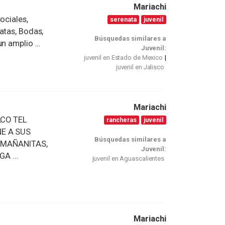
Mariachi
ociales,
serenata
juvenil
atas, Bodas,
Búsquedas similares a
n amplio ...
Juvenil:
juvenil en Estado de Mexico
juvenil en Jalisco
Mariachi
CO TEL
rancheras
juvenil
NE A SUS
Búsquedas similares a
 MAÑANITAS,
Juvenil:
A ...
juvenil en Aguascalientes
N
Mariachi