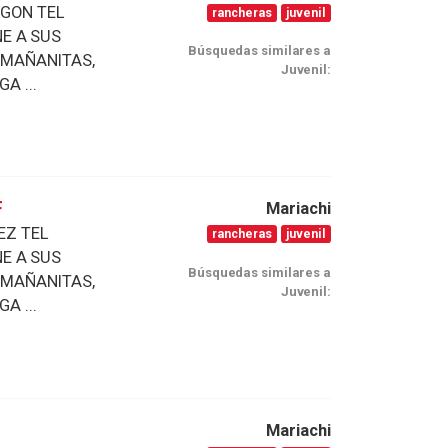
EGON TEL
rancheras
juvenil
NE A SUS
Búsquedas similares a
 MAÑANITAS,
Juvenil:
A ...
F
Mariachi
EZ TEL
rancheras
juvenil
NE A SUS
Búsquedas similares a
 MAÑANITAS,
Juvenil:
A ...
Mariachi